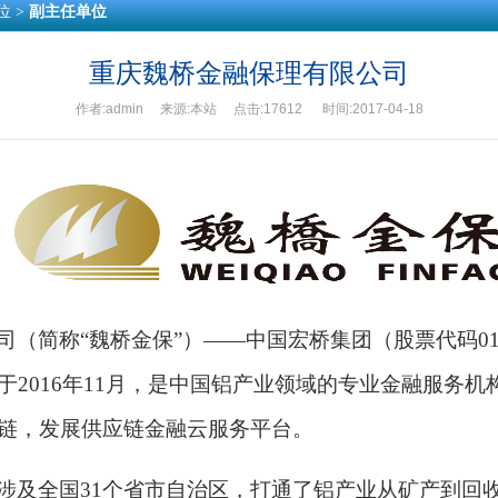
位 >
副主任单位
重庆魏桥金融保理有限公司
作者:admin 来源:本站 点击:17612 时间:2017-04-18
司（简称“魏桥金保”）——中国宏桥集团（股票代码
0
于
2016
年
11
月，是中国铝产业领域的专业金融服务机
链，发展供应链金融云服务平台。
涉及全国
31
个省市自治区，打通了铝产业从矿产到回