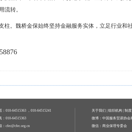
用流转。
支柱。魏桥金保始终坚持金融服务实体，立足行业和
8876
：010-64515363 ，010-64515241
关于我们
|
组织机构
|
制度
：010-64515363
微博：中国服务贸易协会
：cfec@cfec.org.cn
微信：商业保理专委会