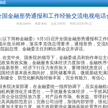
动态
全国金融形势通报和工作经验交流电视电话
作者:admin 来源:本站 点击:24630 时间:2019-09-12
（以下简称金融委）9月5日召开全国金融形势通报和工
指示批示精神，落实李克强总理要求，通报形势，交流
务院副总理、金融委主任刘鹤出席会议并讲话。
，在党中央、国务院的领导下，金融委成员和协作单位主
观政策有效实施，金融服务实体经济力度加强，金融秩序
面临新形势，经济下行压力有所加大，要增强忧患意识，
我国经济基本面长期向好，居民储蓄率高，微观基础充满
机制健全，防范化解风险经验丰富，完全有能力、有信心
国务院决策部署，在金融委统一指挥协调下，压实金融机
融机构要强化主体责任，一手抓服务实体经济，一手抓风
民营企业信贷投放力度，对产品有市场、有效益、管理好
提高风险防范意识；完善公司治理，加强内部管理，强化
的要加大奖励力度。地方政府要强化属地风险处置责任和